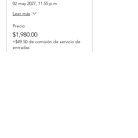
02 may 2027, 11:55 p.m.
Leer más
Precio
$1,980.00
+$49.50 de comisión de servicio de
entradas
Cantidad
Tipo de entrada
**Opcionales Israel 06/27
Leer más
Precio