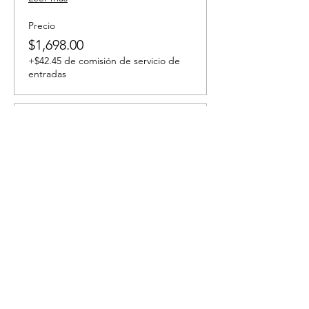
Precio
$1,698.00
+$42.45 de comisión de servicio de
entradas
Venta finalizada
Tipo de entrada
Pago Turquia y Grecia
completo
Leer más
Precio
$3,278.00
+$81.95 de comisión de servicio de
entradas